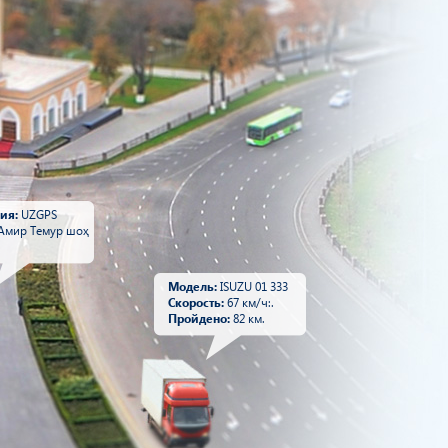
ия:
UZGPS
Амир Темур шоҳ
Модель:
ISUZU 01 333
Скорость:
67 км/ч:.
Пройдено:
82 км.