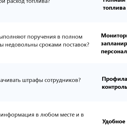
й расход топлива?
топлива
Монитор
выполняют поручения в полном
заплани
ты недовольны сроками поставок?
персона
Профила
лачивать штрафы сотрудников?
контрол
 информация в любом месте и в
Удобное