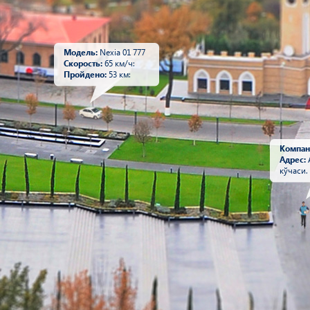
Модель:
Nexia 01 777
Скорость:
65 км/ч:
Пройдено:
53 км:
Компан
Адрес:
кўчаси.